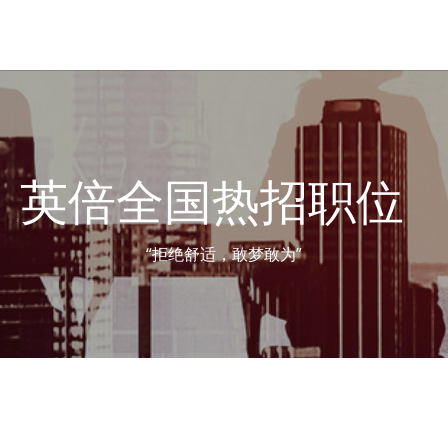
英倍全国热招职位  
“拒绝舒适，敢梦敢为”